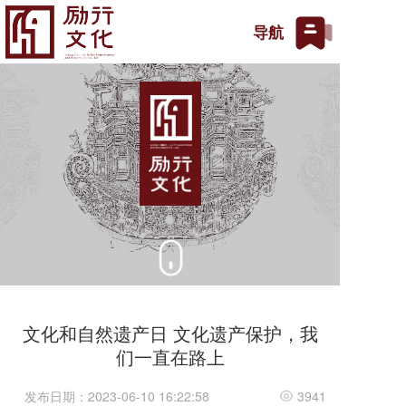
T
导航
o
g
g
l
e
n
a
v
i
g
a
t
i
o
n
文化和自然遗产日 文化遗产保护，我
们一直在路上
发布日期：2023-06-10 16:22:58
3941