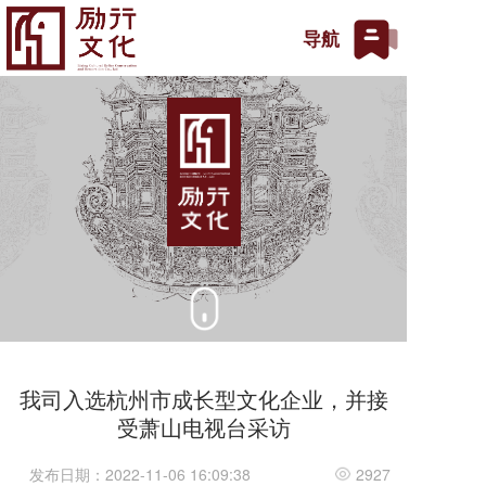
T
导航
o
g
g
l
e
n
a
v
i
g
a
t
i
o
n
我司入选杭州市成长型文化企业，并接
受萧山电视台采访
发布日期：2022-11-06 16:09:38
2927